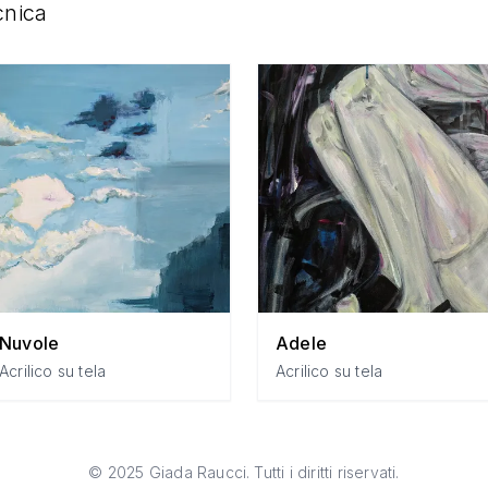
cnica
Nuvole
Adele
Acrilico su tela
Acrilico su tela
©
2025
Giada Raucci. Tutti i diritti riservati.