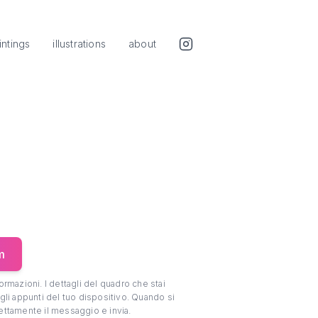
intings
illustrations
about
m
rmazioni. I dettagli del quadro che stai
gli appunti del tuo dispositivo. Quando si
irettamente il messaggio e invia.