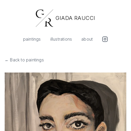
GIADA RAUCCI
paintings
illustrations
about
← Back to paintings