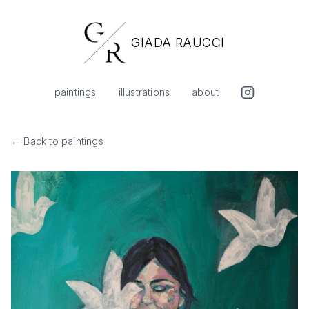
GIADA RAUCCI
paintings
illustrations
about
← Back to paintings