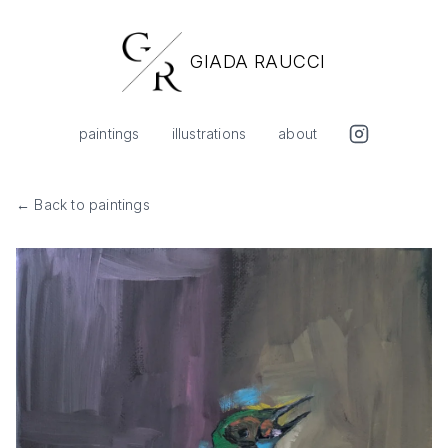
GIADA RAUCCI
paintings
illustrations
about
← Back to paintings